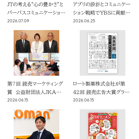
JTの考える“心の豊かさ”と
アプリの設計とコミュニケー
パーパスコミュニケーション
ション戦略でYBSに貢献
2026.07.09
2026.06.25
新統合キャンペーン「この広
課題から逆算して紐解く、
い広い世界で。」
タッチポイントと体験価値
【コンソーシアムパートナー
ズ①】
第7回 読売マーケティング
ロート製薬株式会社が第
賞 公益財団法人JKAがグ
42回 読売広告大賞グラン
2026.06.15
2026.06.15
ランプリに決定！
プリに決定！