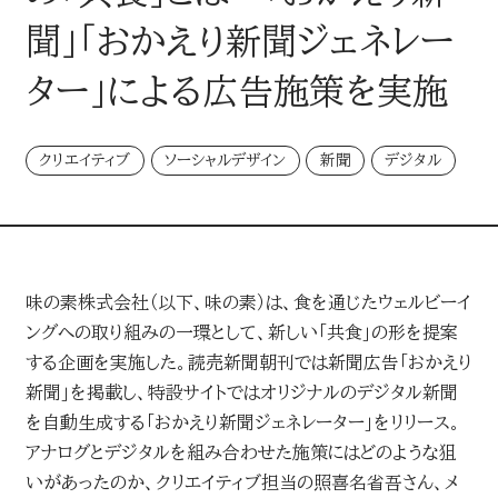
LINEUP
聞」「おかえり新聞ジェネレー
企画・イベント
ター」による広告施策を実施
MEDIA
クリエイティブ
ソーシャルデザイン
新聞
デジタル
媒体・広告メニュー
新聞
デジタル広告配信
味の素株式会社（以下、味の素）は、食を通じたウェルビーイ
ングへの取り組みの一環として、新しい「共食」の形を提案
デジタル
する企画を実施した。読売新聞朝刊では新聞広告「おかえり
AWARD
新聞」を掲載し、特設サイトではオリジナルのデジタル新聞
読売新聞の広告賞
を自動生成する「おかえり新聞ジェネレーター」をリリース。
ターゲットメディア
アナログとデジタルを組み合わせた施策にはどのような狙
いがあったのか、クリエイティブ担当の照喜名省吾さん、メ
CONTACT
読売新聞の広告賞 トップ