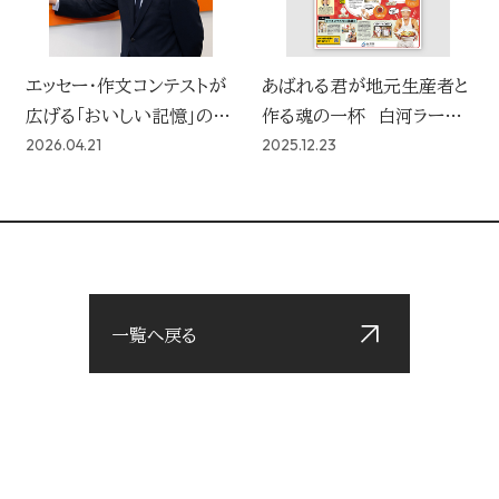
エッセー・作文コンテストが
あばれる君が地元生産者と
広げる「おいしい記憶」の
作る魂の一杯 白河ラーメ
2026.04.21
2025.12.23
コーポレートブランディング
ンの魅力を全国に伝えるテ
レビ番組をYBSが担う
一覧へ戻る