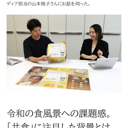
ディア担当の山本桃子さんにお話を伺った。
お問い合わせ
読売マーケティング賞
DOWNLOADS
資料ダウンロード
読売広告大賞
NEWSLETTER
読売出版広告賞
ニュースレター
読売・日テレ アドバタイザー・オブ・ザ・イヤー
English
令和の食風景への課題感。
「共食」に注目した背景とは