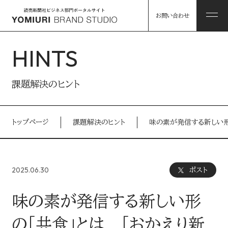
お問い合わせ
HINTS
ABOUT
課題解決のヒント
私たちについて
トップページ
課題解決のヒント
味の素が発信する新しい形
HINTS
私たちについて トップ
課題解決のヒント
2025.06.30
ポスト
コンソーシアム企業・パートナー
WORKS
味の素が発信する新しい形
事例
読売グループのリソース
の「共食」とは 「おかえり新