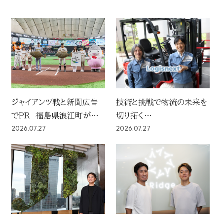
ジャイアンツ戦と新聞広告
技術と挑戦で物流の未来を
でPR 福島県浪江町が見
切り拓く
2026.07.27
2026.07.27
据える東日本大震災からの
社会に広く届けたい 社名に
復興に向けたプロモーショ
込めた決意
ン戦略