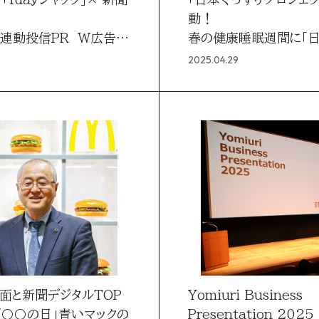
動！
3連動投信PR W広告戦
春の健康睡眠週間に「
り新聞」掲載
2025.04.29
面と新聞デジタルTOP
Yomiuri Business
「〇〇の日」青いマックの
Presentation 202