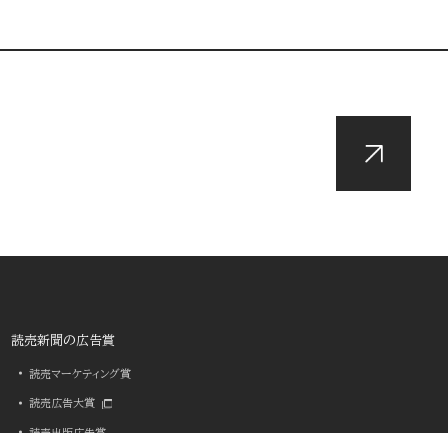
読売新聞の広告賞
読売マーケティング賞
読売広告大賞
読売出版広告賞