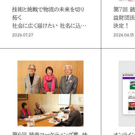
技術と挑戦で物流の未来を切り
第7回 
拓く
益財団法
社会に広く届けたい 社名に込め
決定！
た決意
2026.07.27
2026.06.15
第6回 読売マーケティング賞 味
オンライン