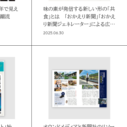
年で見え
味の素が発信する新しい形の「共
新潮流
食」とは 「おかえり新聞」「おかえ
り新聞ジェネレーター」による広告
施策を実施
2025.06.30
ト」始
オウンドメディアと新聞社のリソー