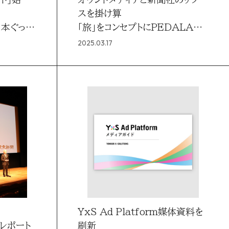
スを掛け算
日本ぐっす
「旅」をコンセプトにPEDALA
SPORTSの魅力を訴求
2025.03.17
YxS Ad Platform媒体資料を
5 レポート
刷新