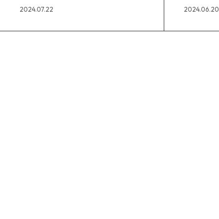
け合わせが生む可能性
2024.07.22
2024.06.20