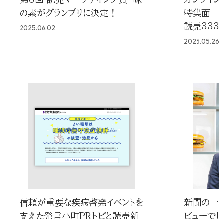
の素がグランプリに決定！
特集面
読売33
2025.06.02
略を採用
2025.05.26
信頼が重要な疾病啓発イベントを
新聞の一
支えた発言小町PRトピと読売新
ビューで