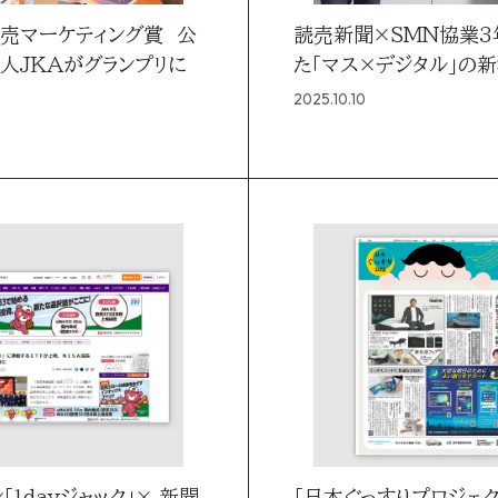
読売マーケティング賞 公
読売新聞×SMN協業3
人JKAがグランプリに
た「マス×デジタル」の
2025.10.10
「1dayジャック」× 新聞
「日本ぐっすりプロジェク