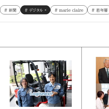
新聞
デジタル
marie claire
若年層