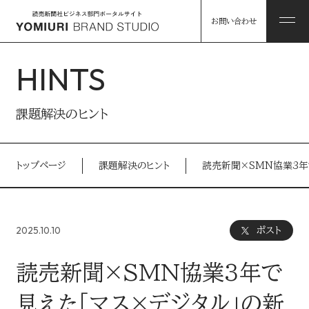
お問い合わせ
HINTS
ABOUT
課題解決のヒント
私たちについて
トップページ
課題解決のヒント
読売新聞×SMN協業3年
HINTS
私たちについて トップ
課題解決のヒント
2025.10.10
ポスト
コンソーシアム企業・パートナー
WORKS
読売新聞×SMN協業3年で
事例
読売グループのリソース
見えた「マス×デジタル」の新