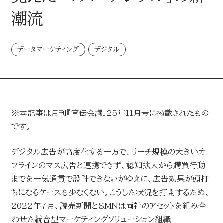
LINEUP
潮流
企画・イベント
データマーケティング
デジタル
MEDIA
媒体・広告メニュー
※本記事は月刊『宣伝会議』25年11月号に掲載されたもの
新聞
です。
デジタル広告配信
デジタル広告が高度化する一方で、リーチ規模の大きいオ
デジタル
AWARD
フラインのマス広告と連携できず、認知拡大から購買行動
までを一気通貫で設計できないがゆえに、広告効果が頭打
読売新聞の広告賞
ターゲットメディア
ちになるケースも少なくない。こうした状況を打開するため、
2022年7月、読売新聞とSMNは両社のアセットを組み合
CONTACT
わせた統合型マーケティングソリューション組織
読売新聞の広告賞 トップ