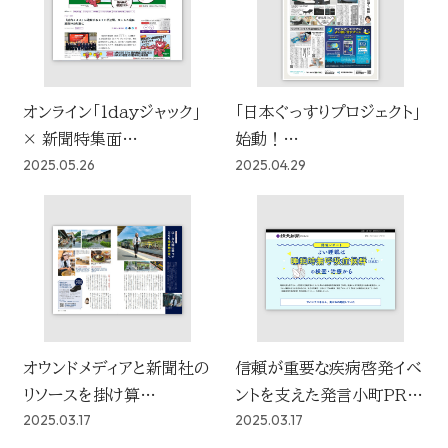
オンライン「1dayジャック」
「日本ぐっすりプロジェクト」
× 新聞特集面
始動！
2025.05.26
2025.04.29
読売333連動投信PR W
春の健康睡眠週間に「日本
広告戦略を採用
ぐっすり新聞」掲載
オウンドメディアと新聞社の
信頼が重要な疾病啓発イベ
リソースを掛け算
ントを支えた発言小町PRト
2025.03.17
2025.03.17
「旅」をコンセプトに
ピと読売新聞オンラインタイ