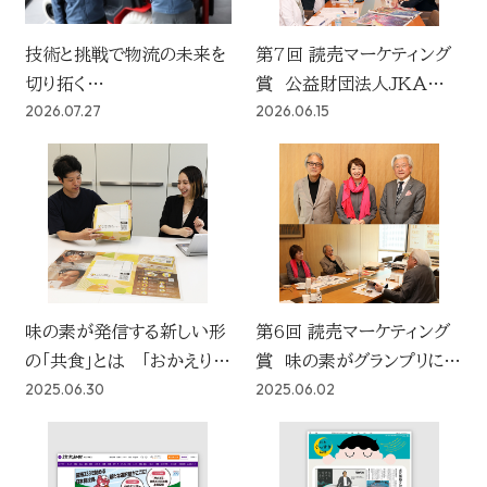
技術と挑戦で物流の未来を
第7回 読売マーケティング
切り拓く
賞 公益財団法人JKAがグ
2026.07.27
2026.06.15
社会に広く届けたい 社名に
ランプリに決定！
込めた決意
味の素が発信する新しい形
第6回 読売マーケティング
の「共食」とは 「おかえり新
賞 味の素がグランプリに決
2025.06.30
2025.06.02
聞」「おかえり新聞ジェネ
定！
レーター」による広告施策を
実施