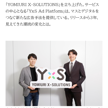
「YOMIURI X-SOLUTIONS」を立ち上げた。サービス
お問い合わせ
の中心となる「YxS Ad Platform」は、マスとデジタルを
読売マーケティング賞
つなぐ新たな広告手法を提供している。リリースから3年、
DOWNLOADS
見えてきた潮流の変化とは。
資料ダウンロード
読売広告大賞
NEWSLETTER
読売出版広告賞
ニュースレター
読売・日テレ アドバタイザー・オブ・ザ・イヤー
English