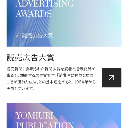
お問い合わせ
読売マーケティング賞
DOWNLOADS
資料ダウンロード
読売広告大賞
NEWSLETTER
読売広告大賞
読売出版広告賞
ニュースレター
読売新聞に掲載された新聞広告を読者と選考委員が
審査し、顕彰する広告賞です。「消費者に有益な広告
こそが優れた広告」との基本理念のもと、1984年から
読売・日テレ アドバタイザー・オブ・ザ・イヤー
English
実施しています。