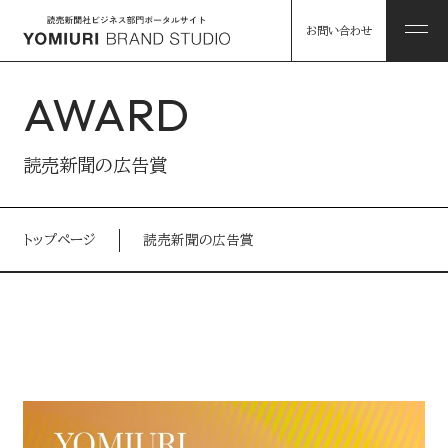
お問い合わせ
AWARD
ABOUT
読売新聞の広告賞
私たちについて
トップページ
読売新聞の広告賞
HINTS
私たちについて トップ
課題解決のヒント
コンソーシアム企業・パートナー
WORKS
事例
読売グループのリソース