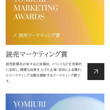
LINEUP
企画・イベント
MEDIA
媒体・広告メニュー
読売マーケティング賞
新聞
読売新聞社の有する広告媒体、イベントなどを効果的
デジタル広告配信
に活用し、顕著な成果を上げた企業・団体による優れ
たマーケティング活動を顕彰するマーケティング賞で
デジタル
AWARD
す。
読売新聞の広告賞
ターゲットメディア
CONTACT
読売新聞の広告賞 トップ