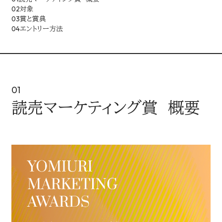
LINEUP
02
対象
03
賞と賞典
04
エントリー方法
企画・イベント
MEDIA
媒体・広告メニュー
01
読売マーケティング賞 概要
新聞
デジタル広告配信
デジタル
AWARD
読売新聞の広告賞
ターゲットメディア
CONTACT
読売新聞の広告賞 トップ