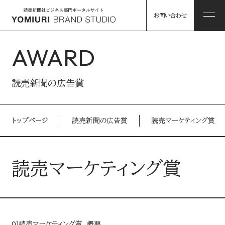
お問い合わせ
AWARD
ABOUT
読売新聞の広告賞
私たちについて
トップページ
読売新聞の広告賞
読売マーケティング賞
HINTS
私たちについて トップ
課題解決のヒント
読売マーケティング賞
コンソーシアム企業・パートナー
WORKS
事例
読売グループのリソース
01
読売マーケティング賞 概要