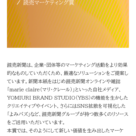
お問い合わせ
読売マーケティング賞
DOWNLOADS
資料ダウンロード
読売広告大賞
NEWSLETTER
読売新聞は、企業・団体等のマーケティング活動をより効果
読売出版広告賞
ニュースレター
的なものしていただくため、最適なソリューションをご提案し
ています。新聞本紙をはじめ読売新聞オンラインや雑誌
読売・日テレ アドバタイザー・オブ・ザ・イヤー
「marie claire（マリ・クレール）」といった自社メディア、
English
YOMIURI BRAND STUDIO（YBS）の機能を生かした
クリエイティブやイベント、さらにはSNS拡散を可視化した
「よみバズ」など、読売新聞グループが持つ数多くのリソース
をご活用いただいています。
本賞では、そのようにして新しい価値を生み出したマーケ