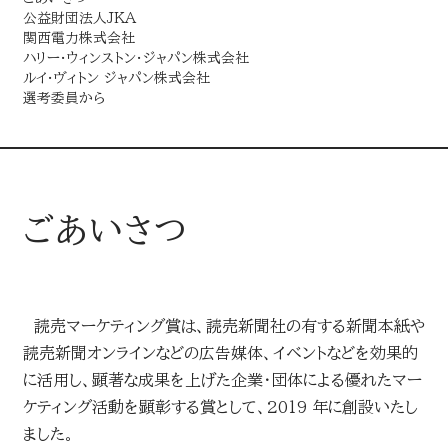
LINEUP
公益財団法人JKA
関西電力株式会社
ハリー・ウィンストン・ジャパン株式会社
企画・イベント
ルイ･ヴィトン ジャパン株式会社
選考委員から
MEDIA
媒体・広告メニュー
ごあいさつ
新聞
デジタル広告配信
デジタル
読売マーケティング賞は、読売新聞社の有する新聞本紙や
AWARD
読売新聞オンラインなどの広告媒体、イベントなどを効果的
読売新聞の広告賞
に活用し、顕著な成果を上げた企業・団体による優れたマー
ターゲットメディア
ケティング活動を顕彰する賞として、2019 年に創設いたし
ました。
CONTACT
読売新聞の広告賞 トップ