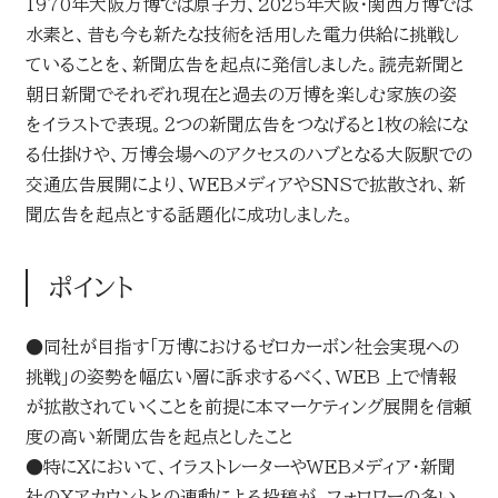
1970年大阪万博では原子力、2025年大阪・関西万博では
水素と、昔も今も新たな技術を活用した電力供給に挑戦し
ていることを、新聞広告を起点に発信しました。読売新聞と
朝日新聞でそれぞれ現在と過去の万博を楽しむ家族の姿
をイラストで表現。２つの新聞広告をつなげると１枚の絵にな
る仕掛けや、万博会場へのアクセスのハブとなる大阪駅での
交通広告展開により、WEBメディアやSNSで拡散され、新
聞広告を起点とする話題化に成功しました。
ポイント
●同社が目指す「万博におけるゼロカーボン社会実現への
挑戦」の姿勢を幅広い層に訴求するべく、WEB 上で情報
が拡散されていくことを前提に本マーケティング展開を信頼
度の高い新聞広告を起点としたこと
●特にXにおいて、イラストレーターやWEBメディア・新聞
社のXアカウントとの連動による投稿が、フォロワーの多い