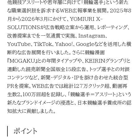
他競技アスリートや若年層に向けて「競輪選手」という新た
な職業選択肢を訴求するWEB広報事業を展開。2025年8
月から2026年3月にかけて、YOMIURI X-
SOLUTIONSが広告戦略立案から運用、レポーティング、
改善提案までを一気通貫で実施、Instagram、
YouTube、TikTok、Yahoo!、Googleなどを活用した横
断的な広告展開を行いました。さらに競輪漫画
『MOGAKU』との年間タイアップや、KEIRINグランプリと
連動した読売新聞全国版全15段広告、トップ選手との対談
コンテンツなど、新聞・デジタル・IPを掛け合わせた統合型
PRを提案。WEB広告では総計127万クリック超、動画再
生数2,100万回超を記録し、「競輪選手＝アスリート」という
新たなブランドイメージの浸透と、日本競輪選手養成所の認
知拡大に貢献しました。
ポイント