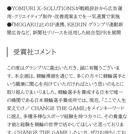
●YOMIURI X-SOLUTIONSが戦略設計から広告運
用・クリエイティブ制作・改善提案までを一気通貫で実施
●『MOGAKU』とのIP連携、KEIRIN グランプリ連動新
聞広告など、新聞社リソースを活用した統合型PRを展開
受賞社コメント
この度はグランプリに選出いただき、誠に有難うございま
す。本企画は、競輪漫画を通じて、多くの方々に競輪選手と
いう職業に関心を向けていただければという思いのもとに
取り組んでまいりました。競輪選手を養成する日本で唯一
の機関である日本競輪選手養成所では、現在、「ここで人生
変えてけ／ CHANGE THE GAME」をメインキーワード
に据え、多種多様なスポーツ経験を持つ方々に、その貴重な
才能と経験を競輪の世界で活かしてほしいと思っておりま
す。CHANGE THE GAME したい方、ぜひお待ちしてお