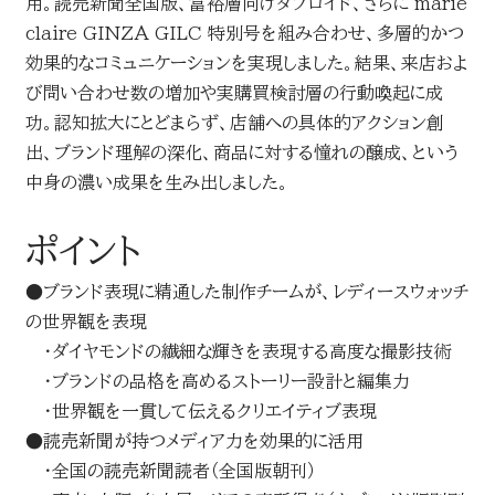
用。読売新聞全国版、富裕層向けタブロイド、さらに marie
claire GINZA GILC 特別号を組み合わせ、多層的かつ
効果的なコミュニケーションを実現しました。結果、来店およ
び問い合わせ数の増加や実購買検討層の行動喚起に成
功。認知拡大にとどまらず、店舗への具体的アクション創
出、ブランド理解の深化、商品に対する憧れの醸成、という
中身の濃い成果を生み出しました。
ポイント
●ブランド表現に精通した制作チームが、レディースウォッチ
の世界観を表現
・ダイヤモンドの繊細な輝きを表現する高度な撮影技術
・ブランドの品格を高めるストーリー設計と編集力
・世界観を一貫して伝えるクリエイティブ表現
●読売新聞が持つメディア力を効果的に活用
・全国の読売新聞読者（全国版朝刊）