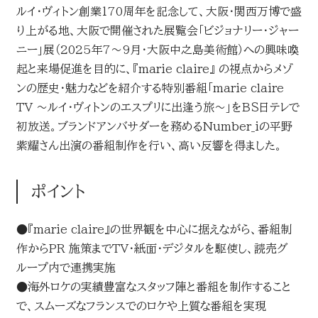
ルイ･ヴィトン創業170周年を記念して、大阪・関西万博で盛
り上がる地、大阪で開催された展覧会｢ビジョナリー･ジャー
ニー｣展（2025年7～9月・大阪中之島美術館）への興味喚
起と来場促進を目的に、『marie claire』 の視点からメゾ
ンの歴史・魅力などを紹介する特別番組「marie claire
TV ～ルイ･ヴィトンのエスプリに出逢う旅～」をＢＳ日テレで
初放送。ブランドアンバサダーを務めるNumber_iの平野
紫耀さん出演の番組制作を行い、高い反響を得ました。
ポイント
●『marie claire』の世界観を中心に据えながら、番組制
作からPR 施策までTV・紙面・デジタルを駆使し、読売グ
ループ内で連携実施
●海外ロケの実績豊富なスタッフ陣と番組を制作すること
で、スムーズなフランスでのロケや上質な番組を実現