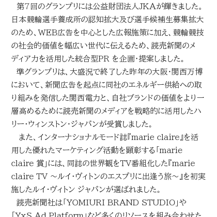
第7回のグランプリには公益財団法人JKAが輝きました。
お問い合わせ
日本競輪選手養成所の認知拡大及び選手候補生募集拡大
のため、WEB広告を中心とした広報施策に加え、競輪競技
読売マーケティング賞
DOWNLOADS
の社会的価値を幅広い世代に伝えるため、読売新聞のメ
ディア力を活用した統合型PR を企画・提案しました。
資料ダウンロード
読売広告大賞
準グランプリは、大盛況で終了した昨年の大阪・関西万博
において、新聞広告を起点に同社のエネルギー供給への取
NEWSLETTER
り組みを発信した関西電力と、自社ブランドの価値をより一
読売出版広告賞
層高めるために読売新聞のメディアを戦略的に活用したハ
ニュースレター
リー・ウィンストン・ジャパンが受賞しました。
また、インターナショナルモード誌『marie claire』を活
読売・日テレ アドバタイザー・オブ・ザ・イヤー
English
用した優れたマーケティング活動を顕彰する「marie
claire 賞」には、同誌の世界観をTV番組化した『marie
claire TV ～ルイ･ヴィトンのエスプリに出逢う旅～』を初実
施したルイ･ヴィトン ジャパンが選ばれました。
読売新聞社は「YOMIURI BRAND STUDIO」や
「YxS Ad Platform」など多くのリソースを組み合わせた