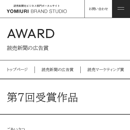
お問い合わせ
AWARD
ABOUT
読売新聞の広告賞
私たちについて
トップページ
読売新聞の広告賞
読売マーケティング賞
HINTS
私たちについて トップ
課題解決のヒント
第７回受賞作品
コンソーシアム企業・パートナー
WORKS
事例
読売グループのリソース
ごあいさつ