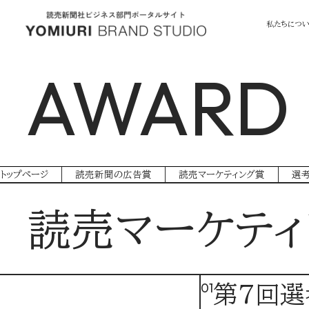
私たちにつ
AWARD
トップページ
読売新聞の広告賞
読売マーケティング賞
選
読売マーケテ
01
第7回