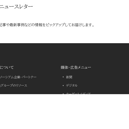
ニュースレター
記事や最新事例などの情報をピックアップしてお届けします。
について
媒体・広告メニュー
ンソーシアム企業・パートナー
新聞
売グループのリソース
デジタル
ターゲットメディア
決のヒント
YOMIURI X-SOLUTIONS