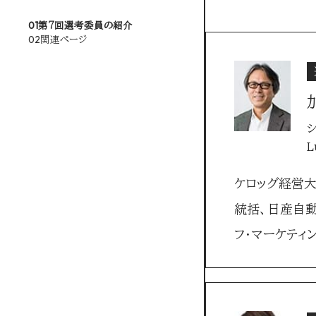
01
第7回選考委員の紹介
02
関連ページ
L
ケロッグ経営大
統括、日産自動
フ･マーケティン