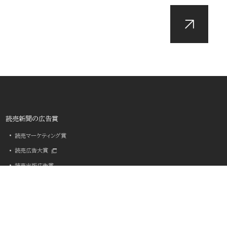
読売新聞の広告賞
読売マーケティング賞
読売広告大賞
読売出版広告賞
読売・日テレ アドバタイザー・オブ・ザ・イヤー