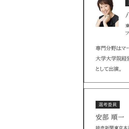
専門分野はマー
大学大学院経
として出演。
選考委員
安部 順一
読売新聞東京本