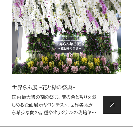
新聞
デジタル
marie claire
若年層
世界らん展 -花と緑の祭典-
国内最大級の蘭の祭典。蘭の色と香りを楽
しめる企画展示やコンテスト、世界各地か
ら希少な蘭の品種やオリジナルの栽培キッ
トの販…