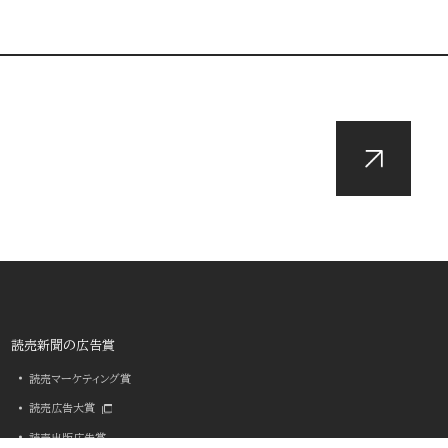
読売新聞の広告賞
読売マーケティング賞
読売広告大賞
読売出版広告賞