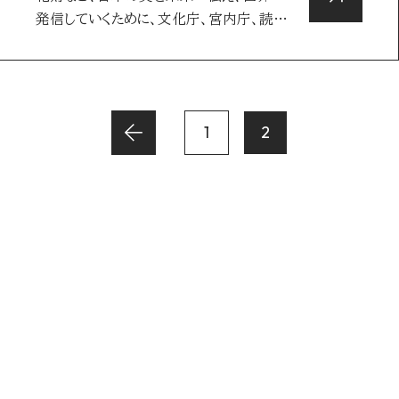
発信していくために、文化庁、宮内庁、読売
新聞社…
1
2