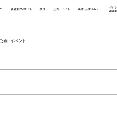
デジ
いて
課題解決のヒント
事例
企画・イベント
媒体・広告メニュー
企画・イベント
bサイト
IP・キャラクター
イベント・体験
メディ
ン
PR・SNS
リサーチ・分析