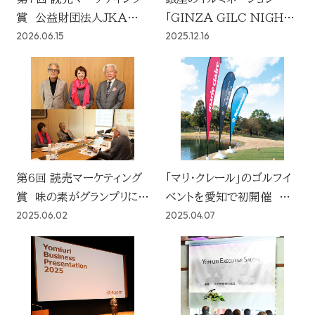
賞 公益財団法人JKAがグ
「GINZA GILC NIGHT
2026.06.15
2025.12.16
ランプリに決定！
2025」 読売新聞社が運
営事務局
第6回 読売マーケティング
「マリ・クレール」のゴルフイ
賞 味の素がグランプリに決
ベントを愛知で初開催
2025.06.02
2025.04.07
定！
「THE CROWN 愛知高
辻」でアフターパーティーも