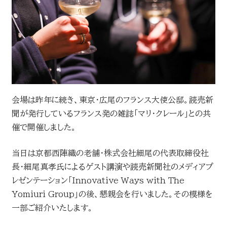
お問い合わせ
読売マーケティング賞
DOWNLOADS
資料ダウンロード
読売広告大賞
NEWSLETTER
会場は昨年に続き、東京・広尾のフランス大使公邸。読売新
読売出版広告賞
聞が発行しているフランス発の雑誌「マリ・クレール」との共
ニュースレター
催で開催しました。
読売・日テレ アドバタイザー・オブ・ザ・イヤー
当日は京都西陣織の老舗・株式会社細尾の代表取締役社
English
長・細尾真孝氏によるゲスト講演や読売新聞社のメディアプ
レゼンテーション「Innovative Ways with The
Yomiuri Group」の後、懇親会を行いました。その模様を
一部ご紹介いたします。