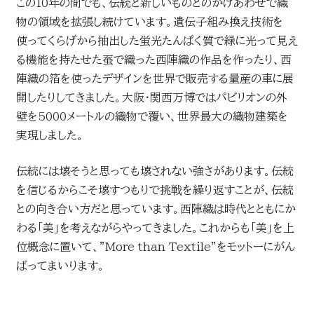
この10年の間でも、伝統と新しいものとのかけあわせで織
物の領域を拡張し続けています。遺伝子組み換え技術を
使ってくらげから抽出した蛍光たんぱく質で緑に光って見え
る機能を持たせた蚕で織った西陣織の作品を作ったり、西
陣織の箔を使ったデザインを世界で販売する量産の車に展
開したりしてきました。大阪・関西万博ではパビリオンの外
壁を5000メートルの織物で覆い、世界最大の織物建築を
実現しました。
伝統には壊そうと思っても壊されない強さがあります。伝統
を信じるからこそ壊すつもりで挑戦を繰り返すことが、伝統
との向き合い方だと思っています。西陣織は時代とともにか
わる「美」を考えながらやってきました。これからも「美」を上
位概念に置いて、”More than Textile”をモットーにがん
ばってまいります。