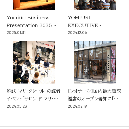
Yomiuri Business
YOMIURI
Presentation 2025 レ
EXECUTIVE
2025.01.31
2024.12.06
ポート
SALON（YES）2024を開
催
雑誌「マリ・クレール」の読者
【レオナール】国内最大級旗
イベント「サロン ド マリ・ク
艦店のオープン告知に「マ
2024.05.23
2024.02.19
レール」をファルコネーリ銀
リ・クレール」を活用
座店で初開催！