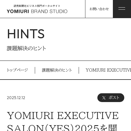
お問い合わせ
HINTS
ABOUT
課題解決のヒント
私たちについて
トップページ
課題解決のヒント
YOMIURI EXECUTI
HINTS
私たちについて トップ
課題解決のヒント
2025.12.12
ポスト
コンソーシアム企業・パートナー
WORKS
YOMIURI EXECUTIVE
事例
読売グループのリソース
SALON（YES）2025を開