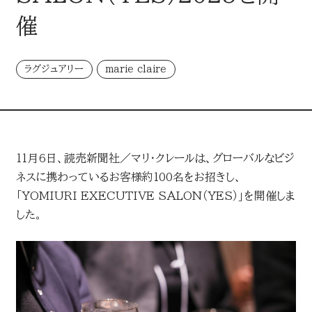
LINEUP
催
企画・イベント
ラグジュアリー
marie claire
MEDIA
媒体・広告メニュー
11月6日、読売新聞社／マリ・クレールは、グローバルなビジ
新聞
ネスに携わっているお客様約100名をお招きし、
デジタル広告配信
「YOMIURI EXECUTIVE SALON（YES）」を開催しま
した。
デジタル
AWARD
読売新聞の広告賞
ターゲットメディア
CONTACT
読売新聞の広告賞 トップ