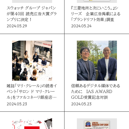
絞り込む
お問い合わせ
スウォッチ グループ ジャパン
『三菱地所と次にいこう。』シ
が第40回 読売広告大賞グラ
リーズ 企業広告掲載による
ンプリに決定！
「ブランドリフト効果」調査
読売マーケティング賞
条件クリア
DOWNLOADS
2024.05.29
2024.05.24
資料ダウンロード
読売広告大賞
NEWSLETTER
読売出版広告賞
ニュースレター
読売・日テレ アドバタイザー・オブ・ザ・イヤー
雑誌「マリ・クレール」の読者イ
信頼あるデジタル媒体である
English
ベント「サロン ド マリ・クレー
ために IAS AWARD
ル」をファルコネーリ銀座店で
GOLD受賞記念対談
初開催！
2024.05.23
2024.05.23