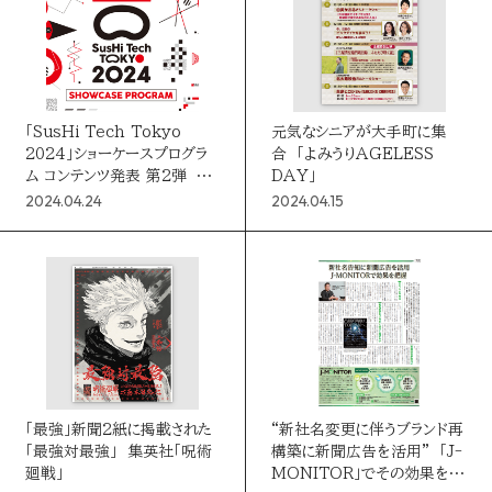
「SusHi Tech Tokyo
元気なシニアが大手町に集
2024」ショーケースプログラ
合 「よみうりAGELESS
ム コンテンツ発表 第2弾 多
DAY」
彩なゲストスピーカーやアー
2024.04.24
2024.04.15
ティストが集結！
「最強」新聞2紙に掲載された
“新社名変更に伴うブランド再
「最強対最強」 集英社「呪術
構築に新聞広告を活用” 「J-
廻戦」
MONITOR」でその効果を把