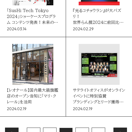
「SusHi Tech Tokyo
『光るコチョウラン』が大バズ
2024」ショーケースプログラ
リ！
ム コンテンツ発表！未来の
世界らん展2024に前回比
テックが大集合！
155％の来場者
2024.03.14
2024.02.29
【レオナール】国内最大級旗艦
サテライトオフィスがオンライン
店のオープン告知に「マリ・ク
イベントに特別協賛
レール」を活用
ブランディングとリード獲得を
目的に1万人集客
2024.02.19
2024.02.19