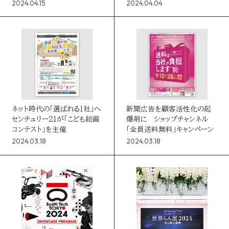
握
2024.04.15
2024.04.04
ネット時代の「選ばれる1社」へ
新聞広告を顧客活性化の起
センチュリー21が「こども絵画
爆剤に ショップチャンネル
コンテスト」を主催
「全員送料無料」キャンペーン
2024.03.18
2024.03.18