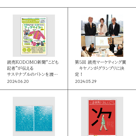
ALL
クリエイティブ
動画・テレビ番組
LINEUP
Webサイト
IP・キャラクター
イベント・体験
企画・イベント
メディアプランニング
データマーケティング
MEDIA
ブランディング
プロモーション
ソーシャルデザイン
PR・SNS
媒体・広告メニュー
リサーチ・分析
読売KODOMO新聞“こども
第5回 読売マーケティング賞
記者”が伝える
キヤノンがグランプリに決
新聞
サステナブルのバトンを渡す
定！
ゴールドウインのアップサイク
デジタル広告配信
2024.06.20
2024.05.29
新聞
デジタル
marie claire
若年層
ル事業
ファミリー
シニア
BtoB
社会課題
デジタル
AWARD
学び
カルチャー
ラグジュアリー
読売新聞の広告賞
ターゲットメディア
CONTACT
読売新聞の広告賞 トップ