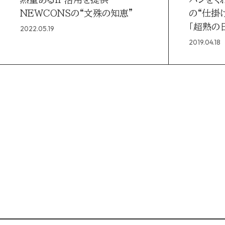
NEWCONSの“文殊の知恵”
の“仕掛
「超熟の
2022.05.19
万人に
2019.04.18
敷島製パン