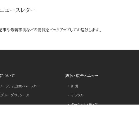
ニュースレター
記事や最新事例などの情報をピックアップしてお届けします。
について
媒体・広告メニュー
ンソーシアム企業・パートナー
新聞
売グループのリソース
デジタル
ターゲットメディア
決のヒント
YOMIURI X-SOLUTIONS