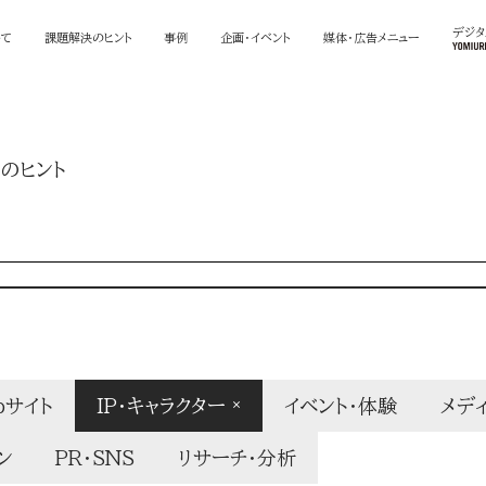
デジ
いて
課題解決のヒント
事例
企画・イベント
媒体・広告メニュー
のヒント
bサイト
IP・キャラクター
イベント・体験
メデ
ン
PR・SNS
リサーチ・分析