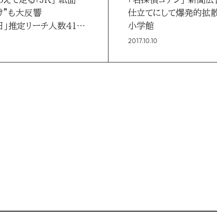
け”も大反響
仕立てにして爆発的拡
日」推定リーチ人数419
小学館
2017.10.10
（Pasco）