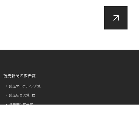
読売新聞の広告賞
読売マーケティング賞
読売広告大賞
読売出版広告賞
読売・日テレ アドバタイザー・オブ・ザ・イヤー