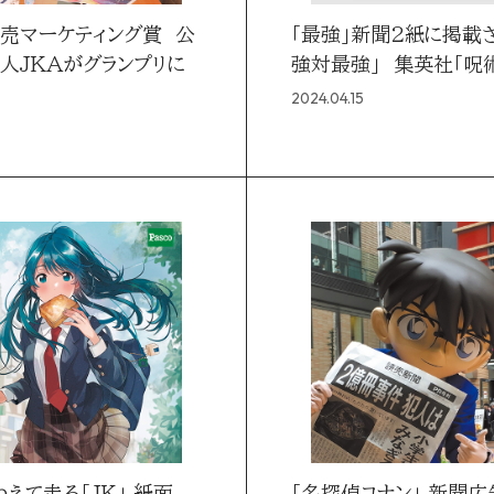
読売マーケティング賞 公
「最強」新聞2紙に掲載
人JKAがグランプリに
強対最強」 集英社「呪
2024.04.15
えて走る「JK」 紙面
「名探偵コナン」 新聞