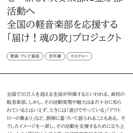
LINEUP
活動へ
企画・イベント
全国の軽音楽部を応援する
「届け！魂の歌」プロジェクト
MEDIA
媒体・広告メニュー
動画・テレビ番組
若年層
カルチャー
新聞
デジタル広告配信
デジタル
全国で10万人を超える生徒が所属するといわれる、高校の
AWARD
軽音楽部。しかし、その活動実態や魅力はまだ十分に知ら
れているとはいえず、ときには「遊びでやっている」「アウト
読売新聞の広告賞
ターゲットメディア
ローの集まり」など、誤解に基づいて語られることもある。 そ
うしたイメージを一新し、その活動を支援するために立ち上
CONTACT
読売新聞の広告賞 トップ