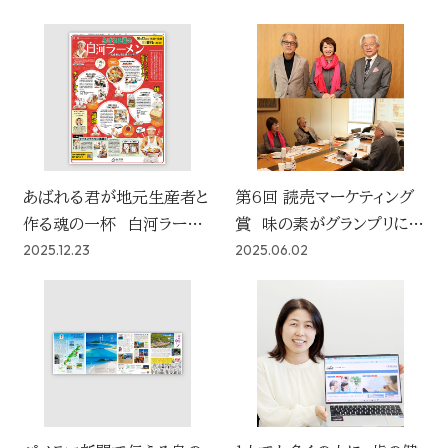
込めた決意
あばれる君が地元生産者と
第6回 読売マーケティング
作る魂の一杯 白河ラーメ
賞 味の素がグランプリに決
2025.12.23
2025.06.02
ンの魅力を全国に伝えるテ
定！
レビ番組をYBSが担う