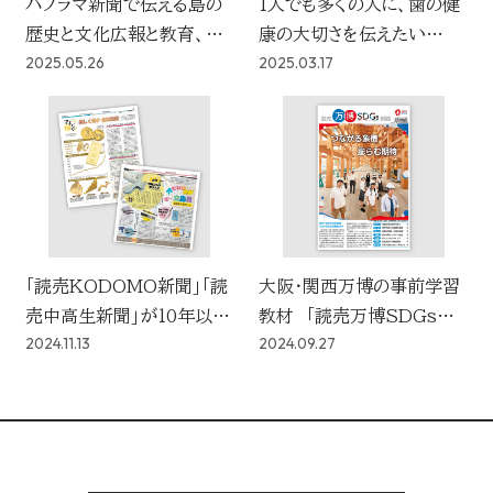
パノラマ新聞で伝える島の
1人でも多くの人に、歯の健
歴史と文化広報と教育、両
康の大切さを伝えたい
2025.05.26
2025.03.17
面からの情報発信
コンテンツの狙いと効果～
親しみやすさ・分かりやすさ
～
「読売KODOMO新聞」「読
大阪・関西万博の事前学習
売中高生新聞」が10年以上
教材 「読売万博SDGs新
2024.11.13
2024.09.27
支持され続ける理由とは
聞 Vol.1」発行、大阪の高
校1年生に無償配布