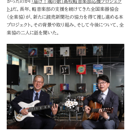
がったのが『
「届け！魂の歌」高校軽音楽部応援プロジェク
お問い合わせ
ト
』だ。長年、軽音楽部の支援を続けてきた全国楽器協会
（全楽協）が、新たに読売新聞社の協力を得て推し進める本
読売マーケティング賞
プロジェクト。その背景や取り組み、そして今後について、全
DOWNLOADS
楽協の二人に話を聞いた。
資料ダウンロード
読売広告大賞
NEWSLETTER
読売出版広告賞
ニュースレター
読売・日テレ アドバタイザー・オブ・ザ・イヤー
English