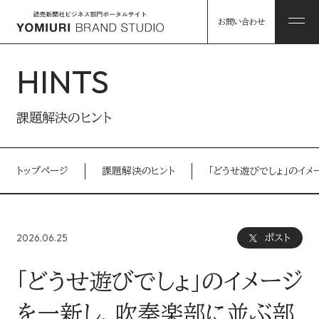
お問い合わせ
HINTS
ABOUT
課題解決のヒント
私たちについて
トップページ
課題解決のヒント
「どうせ遊びでしょ」のイ
HINTS
私たちについて トップ
課題解決のヒント
2026.06.25
ポスト
コンソーシアム企業・パートナー
WORKS
「どうせ遊びでしょ」のイメージ
事例
読売グループのリソース
を一新し、吹奏楽部に並ぶ部