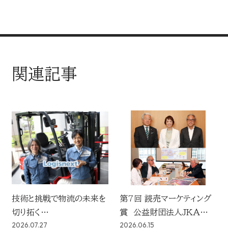
関連記事
技術と挑戦で物流の未来を
第7回 読売マーケティング
切り拓く
賞 公益財団法人JKAがグ
2026.07.27
2026.06.15
社会に広く届けたい 社名に
ランプリに決定！