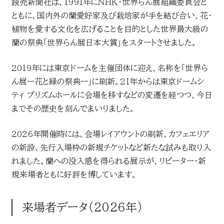
読売新聞社は、1991年にＮＨＫ・世界らん展組織委員会と
ともに、国内外の蘭愛好家及び栽培家が手を結び合い、花・
植物を愛する文化を広げることを目的とした世界最大級の
蘭の祭典「世界らん展日本大賞」をスタートさせました。
2019年には東京ドームを主催団体に迎え、名称を「世界ら
ん展ー花と緑の祭典ー」に刷新。21年からは東京ドームシ
ティ プリズムホールに会場を移すなどの変遷を経つつ、今日
までその歴史を刻んでまいりました。
2026年開催時には、会場レイアウントの刷新、カフェエリア
の新設、先行入場枠の新規チケットなど新たな試みも取り入
れました。蘭への没入感を得られる展示が、リピーター・新
規来場者ともに好評を博しています。
来場者データ（2026年）