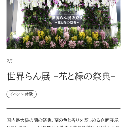
LINEUP
企画・イベント
MEDIA
媒体・広告メニュー
2月
新聞
世界らん展 -花と緑の祭典-
デジタル広告配信
デジタル
AWARD
イベント・体験
読売新聞の広告賞
ターゲットメディア
国内最大級の蘭の祭典。蘭の色と香りを楽しめる企画展示
CONTACT
読売新聞の広告賞 トップ