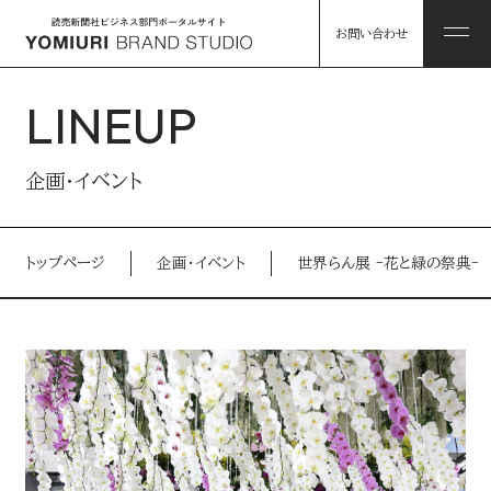
お問い合わせ
LINEUP
ABOUT
企画・イベント
私たちについて
トップページ
企画・イベント
世界らん展 -花と緑の祭典-
HINTS
私たちについて トップ
課題解決のヒント
コンソーシアム企業・パートナー
WORKS
事例
読売グループのリソース