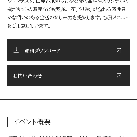
やコンテスト、世界各地から希少な蘭の品種やオリジナルの
お問い合わせ
栽培キットの販売なども実施。「花」や「緑」が溢れる感性豊
かな潤いのある生活の楽しみ方を提案します。協賛メニュー
読売マーケティング賞
をご用意しています。
DOWNLOADS
資料ダウンロード
読売広告大賞
資料ダウンロード
NEWSLETTER
読売出版広告賞
ニュースレター
お問い合わせ
読売・日テレ アドバタイザー・オブ・ザ・イヤー
English
イベント概要