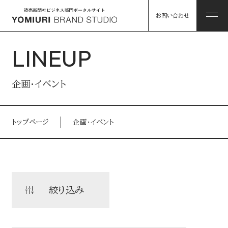
お問い合わせ
LINEUP
ABOUT
企画・イベント
私たちについて
トップページ
企画・イベント
HINTS
私たちについて トップ
課題解決のヒント
コンソーシアム企業・パートナー
WORKS
絞り込み
事例
読売グループのリソース