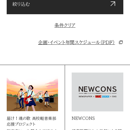
絞り込む
お問い合わせ
読売マーケティング賞
条件クリア
DOWNLOADS
資料ダウンロード
読売広告大賞
企画・イベント年間スケジュール（PDF）
NEWSLETTER
読売出版広告賞
ニュースレター
読売・日テレ アドバタイザー・オブ・ザ・イヤー
English
届け！魂の歌 高校軽音楽部
NEWCONS
応援プロジェクト