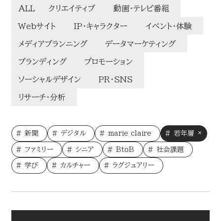
ALL
クリエイティブ
動画・テレビ番組
LINEUP
Webサイト
IP・キャラクター
イベント・体験
企画・イベント
メディアプランニング
データマーケティング
MEDIA
ブランディング
プロモーション
ソーシャルデザイン
PR・SNS
媒体・広告メニュー
リサーチ・分析
新聞
デジタル広告配信
新聞
デジタル
marie claire
若年層
ファミリー
シニア
BtoB
社会課題
デジタル
AWARD
学び
カルチャー
ラグジュアリー
読売新聞の広告賞
ターゲットメディア
CONTACT
読売新聞の広告賞 トップ