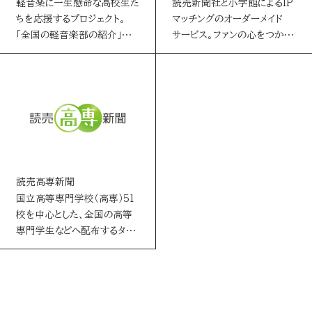
軽音楽に一生懸命な高校生た
読売新聞社と小学館によるIP
ちを応援するプロジェクト。
マッチングのオーダーメイド
「全国の軽音楽部の紹介」や
サービス。ファンの心をつかむ
「全国大会を目指す高校生バ
タイアップコンテンツ制作から
ンドの密着映像」…
効果的な拡…
読売高専新聞
国立高等専門学校（高専）51
校を中心とした、全国の高等
専門学生などへ配布するタブ
ロイド新聞。著名人や企業トッ
プなどのイン…