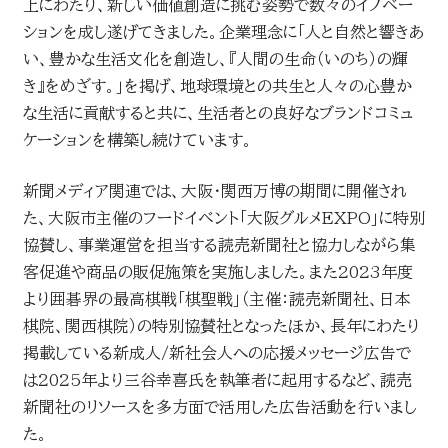
上にわたり、新しい価値創造に挑む姿勢で数々のイノベー
お問い合わせ
ションを成し遂げてきました。企業理念に「人と自然と響きあ
い、豊かな生活文化を創造し、『人間の生命（いのち）の輝
読売マーケティング賞
き』をめざす。」を掲げ、地球環境との共生と人々の心豊か
DOWNLOADS
な生活に貢献すると共に、生活者との良好なブランドコミュ
資料ダウンロード
ケーションを構築し続けています。
読売広告大賞
新聞メディア関連では、大阪・関西万博の期間に開催され
NEWSLETTER
た、大阪市主催のフードイベント「大阪グルメEXPO」に特別
読売出版広告賞
ニュースレター
協賛し、事業運営を担当する読売新聞社と協力しながら集
客促進や商品の販促施策を実施しました。また2023年度
読売・日テレ アドバタイザー・オブ・ザ・イヤー
より囲碁界の最高棋戦「棋聖戦」（主催：読売新聞社、日本
English
棋院、関西棋院）の特別協賛社となったほか、長年にわたり
掲載している新成人/新社会人への応援メッセージ広告で
は2025年より三谷幸喜氏を執筆者に起用するなど、読売
新聞社のリソースを多方面で活用した広告活動を行いまし
た。