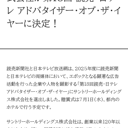
LINEUP
レ アドバタイザー・オブ・ザ・イ
企画・イベント
ヤーに決定！
MEDIA
媒体・広告メニュー
新聞
読売新聞社と日本テレビ放送網は、2025年度に読売新聞
デジタル広告配信
と日本テレビの両媒体において、エポックとなる顕著な広告
活動を行った企業や人物を顕彰する「第18回読売・日テレ
デジタル
アドバタイザー・オブ・ザ・イヤー」にサントリーホールディング
AWARD
ス株式会社を選出しました。贈賞式は7月1日(水)、都内の
読売新聞の広告賞
ホテルで行う予定です。
ターゲットメディア
サントリーホールディングス株式会社は、創業以来120年以
CONTACT
読売新聞の広告賞 トップ