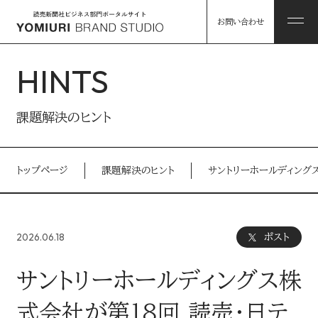
お問い合わせ
HINTS
ABOUT
課題解決のヒント
私たちについて
トップページ
課題解決のヒント
サントリーホールディングス
HINTS
私たちについて トップ
課題解決のヒント
2026.06.18
ポスト
コンソーシアム企業・パートナー
WORKS
サントリーホールディングス株
事例
読売グループのリソース
式会社が第18回 読売・日テ