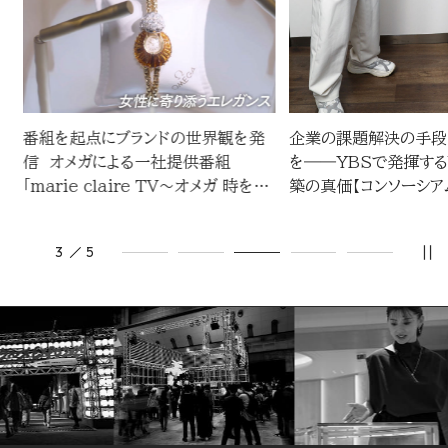
LINEUP
企画・イベント
MEDIA
番組を起点にブランドの世界観を発
企業の課題解決の手段
災
信 オメガによる一社提供番組
を――YBSで発揮する
媒体・広告メニュー
戦
「marie claire TV～オメガ 時を刻
築の真価【コンソーシア
む真髄～」
ズ②】
新聞
3
5
デジタル広告配信
デジタル
AWARD
読売新聞の広告賞
ターゲットメディア
CONTACT
読売新聞の広告賞 トップ